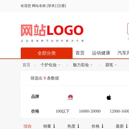
欢迎您
网站名称
[
登录
] [
注册
]
首页
运动健康
汽车
全部分类
首页
个护化妆
魅力彩妆
眉笔
筛选出
0
条数据
品牌
价格
100以下
16000-20000
12000-160
300-600
100-300
20000以上
综合
销量
热度
价格
最新