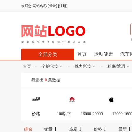
欢迎您
网站名称
[
登录
] [
注册
]
首页
运动健康
汽车
全部分类
首页
个护化妆
魅力彩妆
粉底/遮瑕
筛选出
0
条数据
品牌
价格
100以下
16000-20000
12000-160
300-600
100-300
20000以上
综合
销量
热度
价格
最新