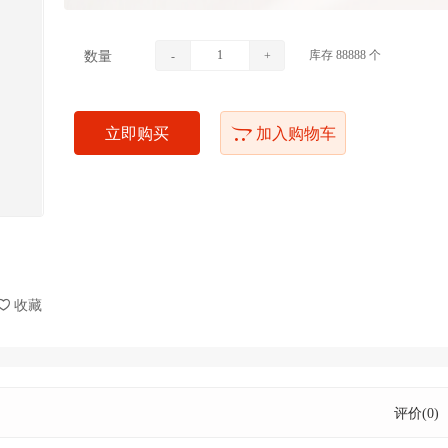
库存
88888
个
数量
-
+
立即购买
加入购物车
收藏
评价(0)