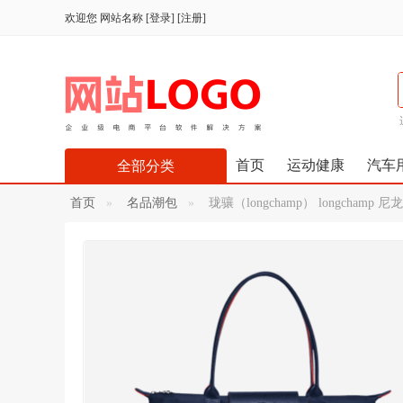
欢迎您
网站名称
[
登录
] [
注册
]
首页
运动健康
汽车
全部分类
首页
名品潮包
珑骧（longchamp） longchamp